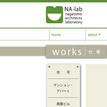
コンテンツへスキップ
home
about
住宅
マンション・
アパート
商業ビル