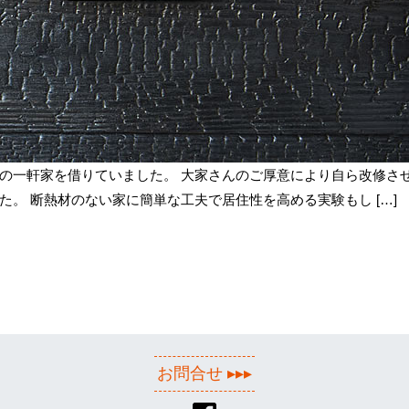
の一軒家を借りていました。 大家さんのご厚意により自ら改修させ
。 断熱材のない家に簡単な工夫で居住性を高める実験もし […]
究室事務所
お問合せ ▸▸▸