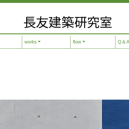
works
flow
Q & 