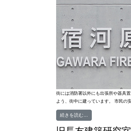
街には消防署以外にも出張所や器具置
よう、街中に建っています。 市民の安
from 消防関係施設
続きを読む…